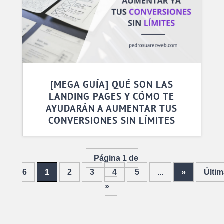
[MEGA GUÍA] QUÉ SON LAS
LANDING PAGES Y CÓMO TE
AYUDARÁN A AUMENTAR TUS
CONVERSIONES SIN LÍMITES
Página 1 de
6
1
2
3
4
5
...
»
Últim
»