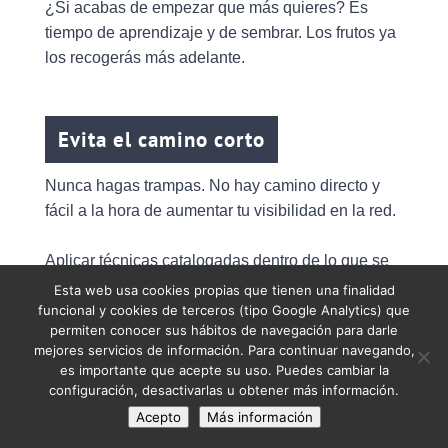
¿Si acabas de empezar que más quieres? Es
tiempo de aprendizaje y de sembrar. Los frutos ya
los recogerás más adelante.
Evita el camino corto
Nunca hagas trampas. No hay camino directo y
fácil a la hora de aumentar tu visibilidad en la red.
Aplicar técnicas catalogadas dentro de lo que se
conoce como
Black Hat SEO
lograrán que tarde o
Esta web usa cookies propias que tienen una finalidad
funcional y cookies de terceros (tipo Google Analytics) que
temprano seas penalizado por los motores de
permiten conocer sus hábitos de navegación para darle
búsqueda.
mejores servicios de información. Para continuar navegando,
es importante que acepte su uso. Puedes cambiar la
configuración, desactivarlas u obtener más información.
Referentes en el sector
Acepto
Más información