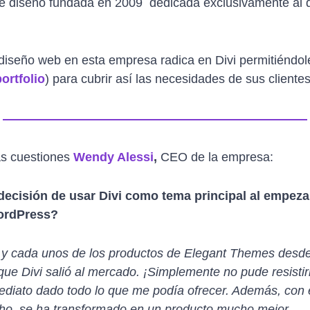
e diseño fundada en 2009 dedicada exclusivamente al d
 diseño web en esta empresa radica en Divi permitiéndole
portfolio
) para cubrir así las necesidades de sus clientes
as cuestiones
Wendy Alessi
,
CEO de la empresa:
ecisión de usar Divi como tema principal al empezar 
ordPress?
os y cada unos de los productos de Elegant Themes des
ue Divi salió al mercado. ¡Simplemente no pude resisti
diato dado todo lo que me podía ofrecer. Además, con 
ho, se ha transformado en un producto mucho mejor.