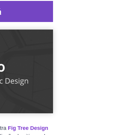
á
tra
Fig Tree Design