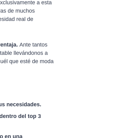
xclusivamente a esta
ivas de muchos
esidad real de
ventaja.
Ante tantos
able llevándonos a
quél que esté de moda
us necesidades.
dentro del top 3
no en una