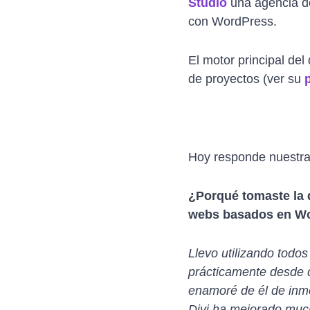
Studio
una agencia d
con WordPress.
El motor principal del
de proyectos (ver su
Hoy responde nuestr
¿Porqué tomaste la d
webs basados en W
Llevo utilizando tod
prácticamente desde q
enamoré de él de inme
Divi ha mejorado muc