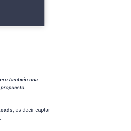
pero también una
s propuesto.
Leads,
es decir captar
.