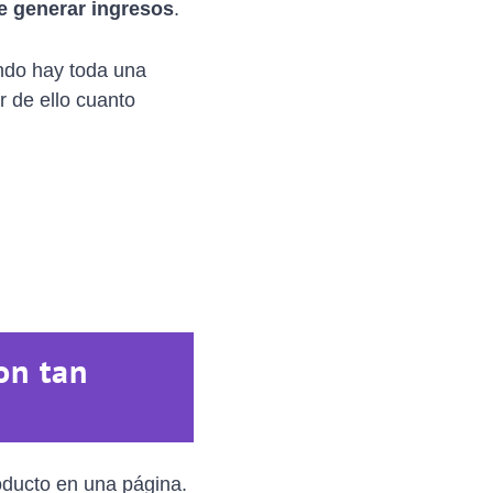
e generar ingresos
.
ndo hay toda una
r de ello cuanto
on tan
oducto en una página.